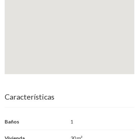
Características
Baños
1
Vivienda
30 m²