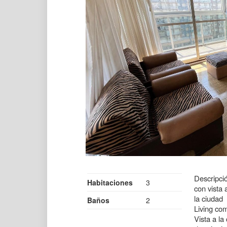
Descripci
Habitaciones
3
con vista 
la ciudad
Baños
2
Living co
Vista a la