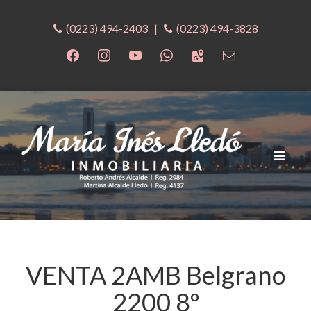
(0223) 494-2403
|
(0223) 494-3828
Cambia
navega
VENTA 2AMB Belgrano
2200 8º