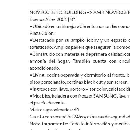
NOVECCENTO BUILDING – 2 AMB NOVECCENTO, vi
Buenos Aires 2001 | 8°
•Ubicado en un inmejorable entorno con las comodi
Plaza Colón.
•Destacado por su amplio lobby y un espacio 
sofisticado. Amplios paliers que aseguran la comod
•Construido con materiales de primera calidad, co
armonía del hogar. También cuenta con circui
acondicionado.
•Living, cocina separada y dormitorio al frente. 
pisos porcelanato, cortinas black out y sun screen.
•Ingresos con llave, portero visor color, calefacció
•Muebles, heladera con freezer SAMSUNG, lavarro
el precio de venta.
Metros aproximados: 60
Cuenta con recepción 24hs y cámaras de seguridad
Nota importante:
Toda la información y medidas