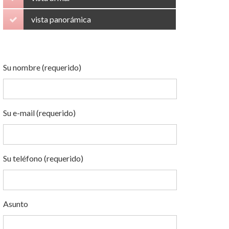
vista panorámica
Su nombre (requerido)
Su e-mail (requerido)
Su teléfono (requerido)
Asunto