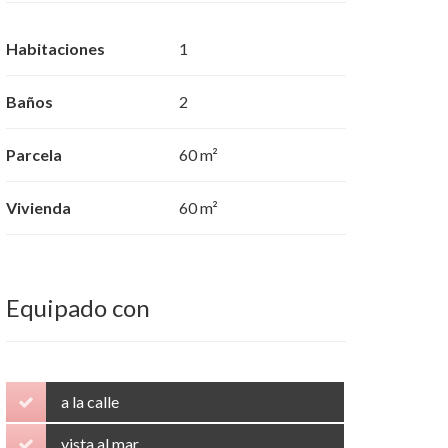
Habitaciones
1
Baños
2
Parcela
60 m²
Vivienda
60 m²
Equipado con
a la calle
vista al mar