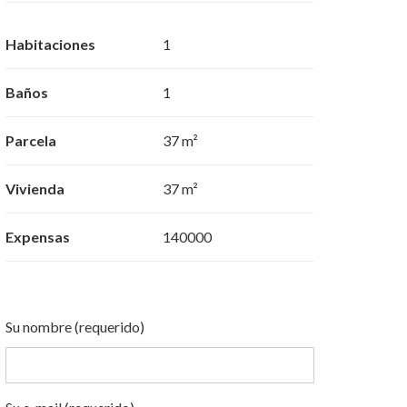
Habitaciones
1
Baños
1
Parcela
37 m²
Vivienda
37 m²
Expensas
140000
Su nombre (requerido)