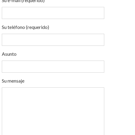
Su e-mail (requerido)
Su teléfono (requerido)
Asunto
Su mensaje