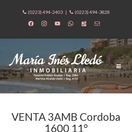
(0223) 494-2403
|
(0223) 494-3828
Cambia
navega
VENTA 3AMB Cordoba
1600 11°