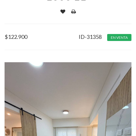
$
122.900
ID-31358
EN VENTA