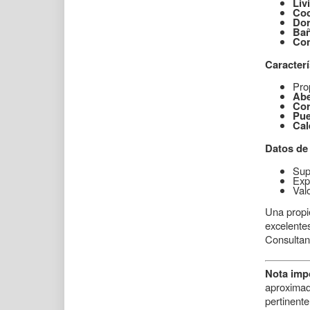
Liv
Coc
Dor
Bañ
Con
Caracterí
Pro
Abe
Cor
Pue
Cal
Datos de
Sup
Exp
Val
Una propie
excelentes
Consultano
Nota imp
aproximad
pertinent